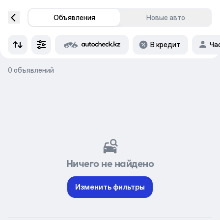
Объявления
Новые авто
В кредит
Ча
0 объявлений
Ничего не найдено
Изменить фильтры