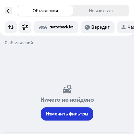
Объявления
Новые авто
В кредит
Ча
0 объявлений
Ничего не найдено
Изменить фильтры