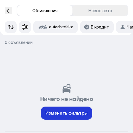
Объявления
Новые авто
В кредит
Ча
0 объявлений
Ничего не найдено
Изменить фильтры