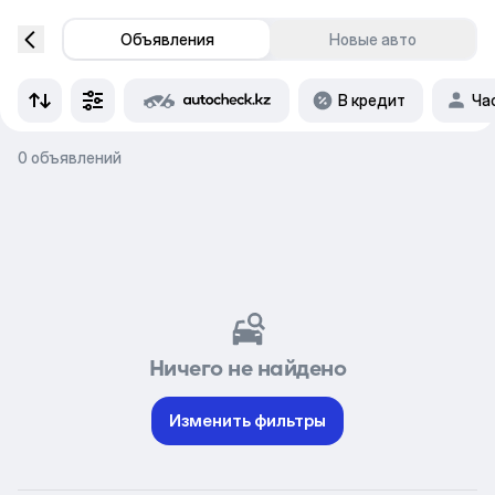
Объявления
Новые авто
В кредит
Ча
0 объявлений
Ничего не найдено
Изменить фильтры