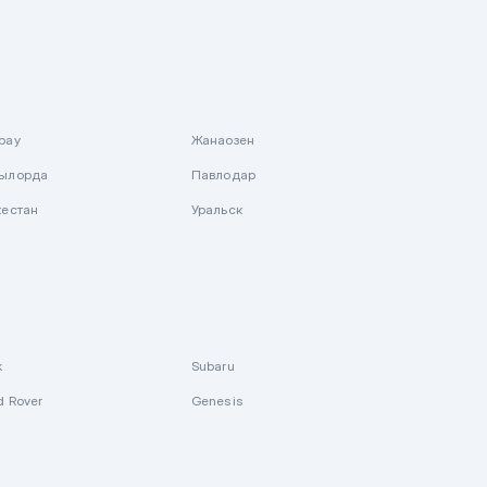
рау
Жанаозен
ылорда
Павлодар
кестан
Уральск
k
Subaru
d Rover
Genesis