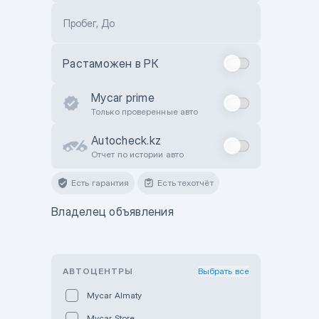
Пробег, До
Растаможен в РК
Mycar prime
Только проверенные авто
Autocheck.kz
Отчет по истории авто
Есть гарантия
Есть техотчёт
Владелец объявления
АВТОЦЕНТРЫ
Выбрать все
Mycar Almaty
Mycar Store