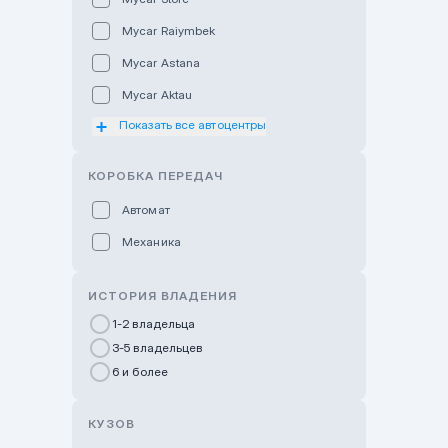
Mycar Raiymbek
Mycar Astana
Mycar Aktau
Показать все автоцентры
Mycar Uralsk
Haval & Tank Kyzylorda
КОРОБКА ПЕРЕДАЧ
Haval & Tank Pavlodar
Автомат
Bavaria Almaty
Механика
Mycar Shymkent
Bavaria Astana
ИСТОРИЯ ВЛАДЕНИЯ
GWM Nurly Zhol
1-2 владельца
3-5 владельцев
Chery Astana
6 и более
Changan Auto Nurly Zhol
Haval Atyrau
КУЗОВ
Hyundai Auto Almaty