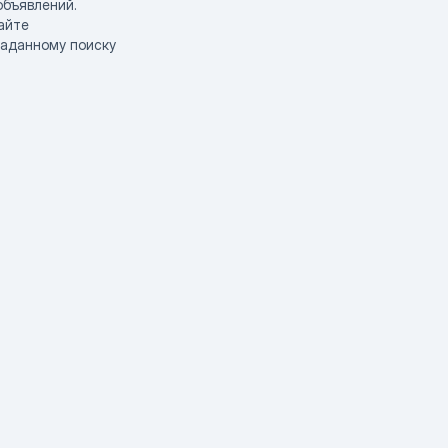
объявлений.
айте
заданному поиску