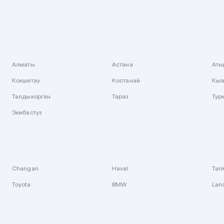
Алматы
Астана
Аты
Кокшетау
Костанай
Кыз
Талдыкорган
Тараз
Тур
Экибастуз
Changan
Haval
Tan
Toyota
BMW
Lan