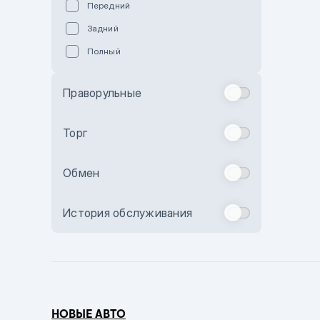
Передний
Пурпурный
Задний
Коричневый
Полный
Голубой
Синий
Праворульные
Фиолетовый
Зеленый
Торг
Желтый
Обмен
Бежевый
Бордовый
История обслуживания
Комбинированный
Бронзовый
Темно-синий
Серый металлик
НОВЫЕ АВТО
Сиреневый металлик