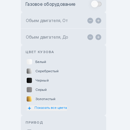
Газовое оборудование
Toyota Astana
Toyota Kokshetau
Объем двигателя, От
TANK Motors Karaganda
Объем двигателя, До
Hyundai ShymCity
Toyota Shygys
ЦВЕТ КУЗОВА
Белый
Серебристый
Черный
Серый
Золотистый
Показать все цвета
Оранжевый
Розовый
ПРИВОД
Красный