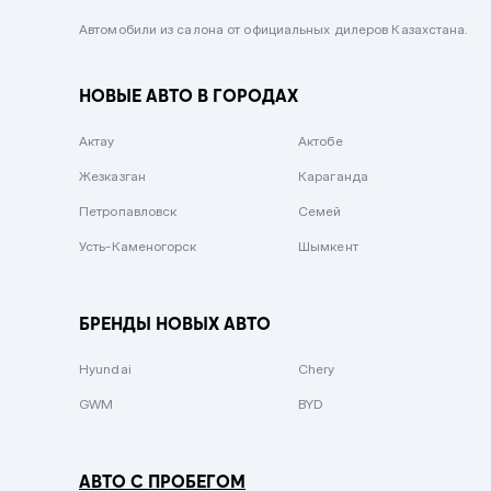
Черный металлик
Автомобили из салона от официальных дилеров Казахстана.
Стальной
НОВЫЕ АВТО В ГОРОДАХ
Вишневый
Серебристый металлик
Актау
Актобе
Темно-коричневый
Жезказган
Караганда
Бело-Дымчатый
Петропавловск
Семей
Светло-зелёный металлик
Усть-Каменогорск
Шымкент
Бирюзовый
Темно-синий металлик
БРЕНДЫ НОВЫХ АВТО
Зеленый металлик
Hyundai
Chery
Комбинированный
GWM
BYD
АВТО С ПРОБЕГОМ