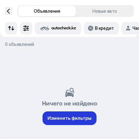
Объявления
Новые авто
В кредит
Ча
0 объявлений
Ничего не найдено
Изменить фильтры