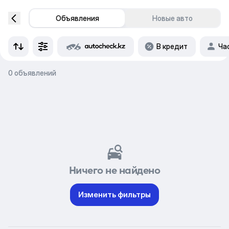
Объявления
Новые авто
В кредит
Ча
0 объявлений
Ничего не найдено
Изменить фильтры