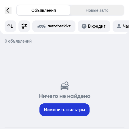
Объявления
Новые авто
В кредит
Ча
0 объявлений
Ничего не найдено
Изменить фильтры