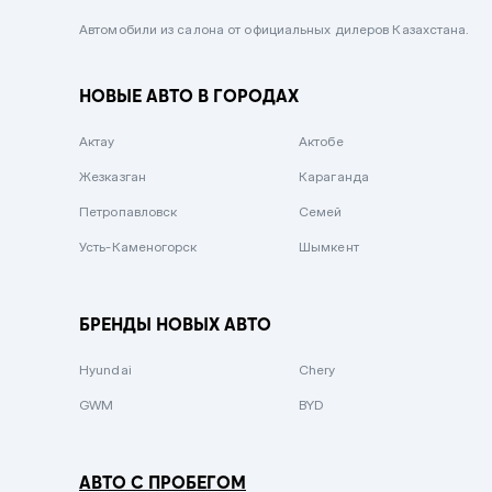
Черный металлик
Автомобили из салона от официальных дилеров Казахстана.
Стальной
НОВЫЕ АВТО В ГОРОДАХ
Вишневый
Серебристый металлик
Актау
Актобе
Темно-коричневый
Жезказган
Караганда
Бело-Дымчатый
Петропавловск
Семей
Светло-зелёный металлик
Усть-Каменогорск
Шымкент
Бирюзовый
Темно-синий металлик
БРЕНДЫ НОВЫХ АВТО
Зеленый металлик
Hyundai
Chery
Комбинированный
GWM
BYD
АВТО С ПРОБЕГОМ