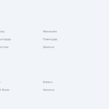
рау
Жанаозен
ылорда
Павлодар
кестан
Уральск
k
Subaru
d Rover
Genesis