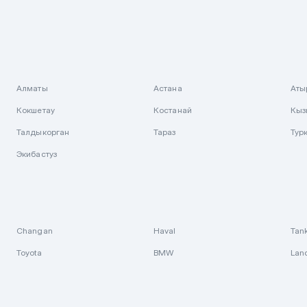
Алматы
Астана
Аты
Кокшетау
Костанай
Кыз
Талдыкорган
Тараз
Тур
Экибастуз
Changan
Haval
Tan
Toyota
BMW
Lan