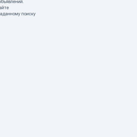
объявлений.
айте
заданному поиску