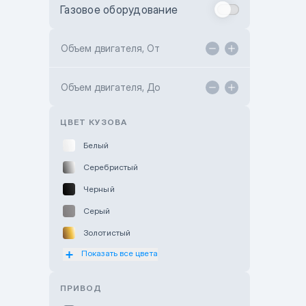
Газовое оборудование
Toyota Astana
Toyota Kokshetau
Объем двигателя, От
TANK Motors Karaganda
Объем двигателя, До
Hyundai ShymCity
Toyota Shygys
ЦВЕТ КУЗОВА
Белый
Серебристый
Черный
Серый
Золотистый
Показать все цвета
Оранжевый
Розовый
ПРИВОД
Красный