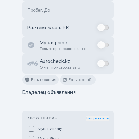
Пробег, До
Растаможен в РК
Mycar prime
Только проверенные авто
Autocheck.kz
Отчет по истории авто
Есть гарантия
Есть техотчёт
Владелец объявления
АВТОЦЕНТРЫ
Выбрать все
Mycar Almaty
Mycar Store