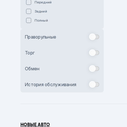
Передний
Пурпурный
Задний
Коричневый
Полный
Голубой
Синий
Праворульные
Фиолетовый
Зеленый
Торг
Желтый
Обмен
Бежевый
Бордовый
История обслуживания
Комбинированный
Бронзовый
Темно-синий
Серый металлик
НОВЫЕ АВТО
Сиреневый металлик