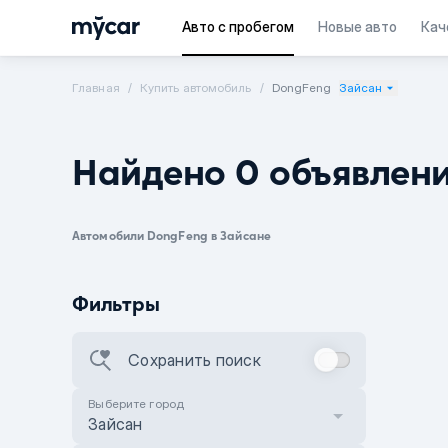
Авто с пробегом
Новые авто
Кач
Главная
Купить автомобиль
DongFeng
Зайсан
Найдено 0 объявлен
Автомобили DongFeng в Зайсане
Фильтры
Сохранить поиск
Выберите город
Зайсан