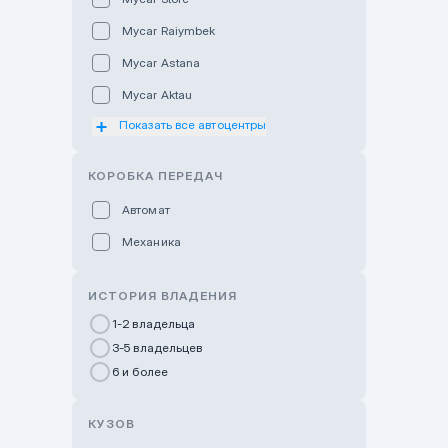
Mycar Raiymbek
Mycar Astana
Mycar Aktau
Показать все автоцентры
Mycar Uralsk
Haval & Tank Kyzylorda
КОРОБКА ПЕРЕДАЧ
Haval & Tank Pavlodar
Автомат
Bavaria Almaty
Механика
Mycar Shymkent
Bavaria Astana
ИСТОРИЯ ВЛАДЕНИЯ
GWM Nurly Zhol
1-2 владельца
3-5 владельцев
Chery Astana
6 и более
Changan Auto Nurly Zhol
Haval Atyrau
КУЗОВ
Hyundai Auto Almaty