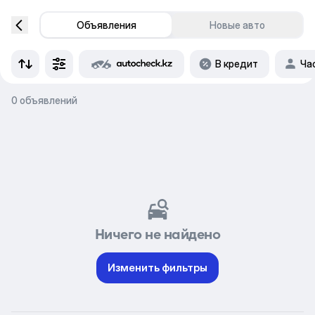
Объявления
Новые авто
В кредит
Ча
0 объявлений
Ничего не найдено
Изменить фильтры