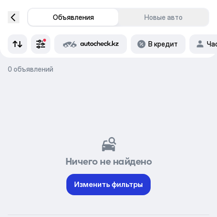
Объявления
Новые авто
В кредит
Ча
0 объявлений
Ничего не найдено
Изменить фильтры