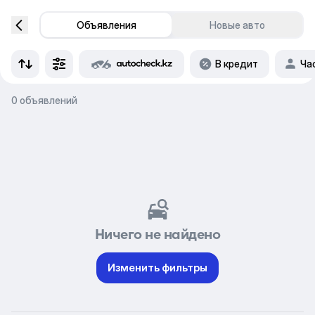
Объявления
Новые авто
В кредит
Ча
0 объявлений
Ничего не найдено
Изменить фильтры