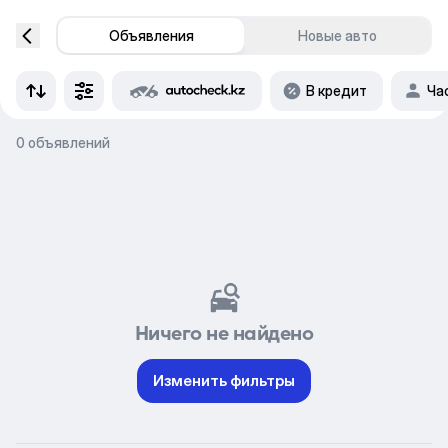
Объявления
Новые авто
В кредит
Ча
0 объявлений
Ничего не найдено
Изменить фильтры