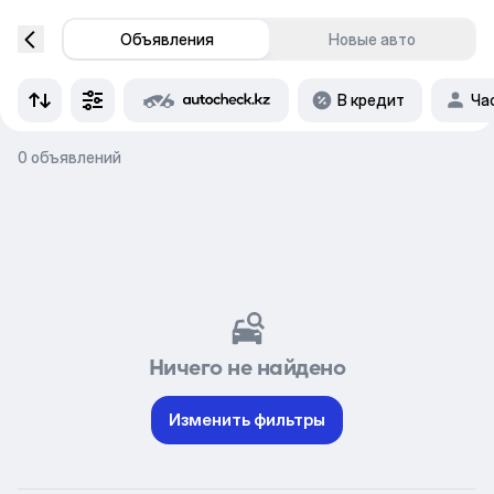
Объявления
Новые авто
В кредит
Ча
0 объявлений
Ничего не найдено
Изменить фильтры