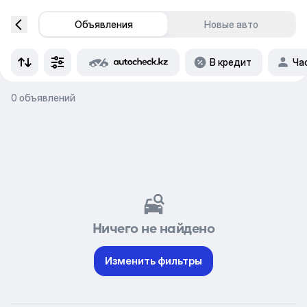
Объявления
Новые авто
В кредит
Ча
0 объявлений
Ничего не найдено
Изменить фильтры