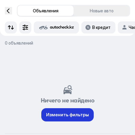
Объявления
Новые авто
В кредит
Ча
0 объявлений
Ничего не найдено
Изменить фильтры