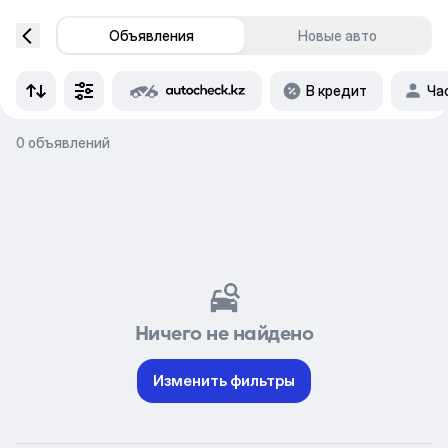
Объявления
Новые авто
В кредит
Ча
0 объявлений
Ничего не найдено
Изменить фильтры