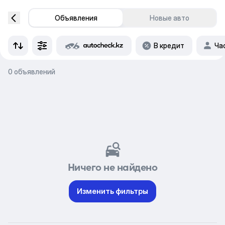
Объявления
Новые авто
В кредит
Ча
0 объявлений
Ничего не найдено
Изменить фильтры