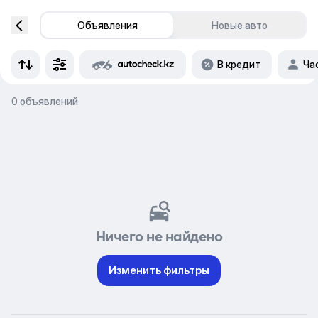
Объявления
Новые авто
В кредит
Ча
0 объявлений
Ничего не найдено
Изменить фильтры