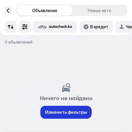
Объявления
Новые авто
В кредит
Ча
0 объявлений
Ничего не найдено
Изменить фильтры