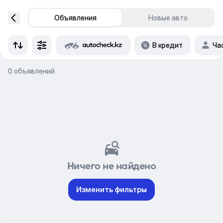
Объявления
Новые авто
В кредит
Ча
0 объявлений
Ничего не найдено
Изменить фильтры