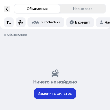
Объявления
Новые авто
В кредит
Ча
0 объявлений
Ничего не найдено
Изменить фильтры