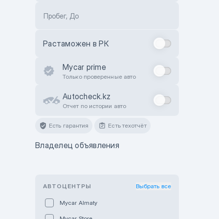
Пробег, До
Растаможен в РК
Mycar prime
Только проверенные авто
Autocheck.kz
Отчет по истории авто
Есть гарантия
Есть техотчёт
Владелец объявления
АВТОЦЕНТРЫ
Выбрать все
Mycar Almaty
Mycar Store