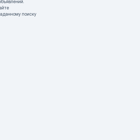
объявлений.
айте
заданному поиску