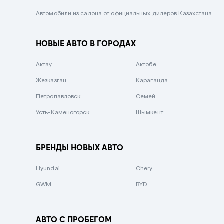
Черный металлик
Автомобили из салона от официальных дилеров Казахстана.
Стальной
НОВЫЕ АВТО В ГОРОДАХ
Вишневый
Серебристый металлик
Актау
Актобе
Темно-коричневый
Жезказган
Караганда
Бело-Дымчатый
Петропавловск
Семей
Светло-зелёный металлик
Усть-Каменогорск
Шымкент
Бирюзовый
Темно-синий металлик
БРЕНДЫ НОВЫХ АВТО
Зеленый металлик
Hyundai
Chery
Комбинированный
GWM
BYD
АВТО С ПРОБЕГОМ