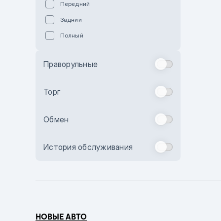
Передний
Пурпурный
Задний
Коричневый
Полный
Голубой
Синий
Праворульные
Фиолетовый
Зеленый
Торг
Желтый
Обмен
Бежевый
Бордовый
История обслуживания
Комбинированный
Бронзовый
Темно-синий
Серый металлик
НОВЫЕ АВТО
Сиреневый металлик