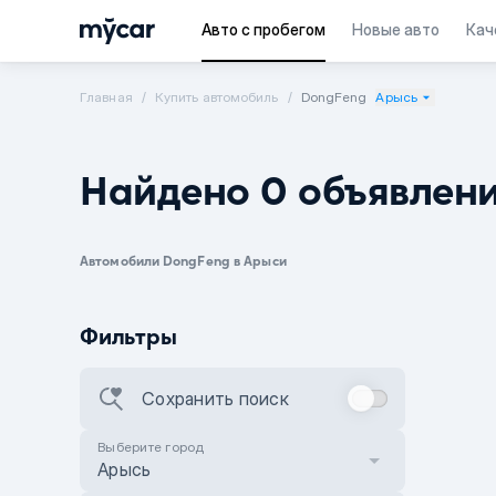
Авто с пробегом
Новые авто
Кач
Главная
Купить автомобиль
DongFeng
Арысь
Найдено 0 объявлен
Автомобили DongFeng в Арыси
Фильтры
Сохранить поиск
Выберите город
Арысь