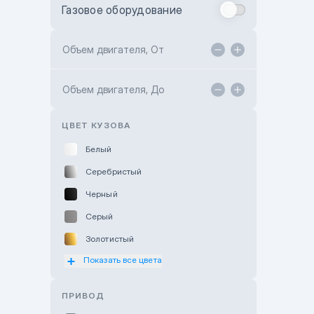
Газовое оборудование
Toyota Astana
Toyota Kokshetau
Объем двигателя, От
TANK Motors Karaganda
Объем двигателя, До
Hyundai ShymCity
Toyota Shygys
ЦВЕТ КУЗОВА
Белый
Серебристый
Черный
Серый
Золотистый
Показать все цвета
Оранжевый
Розовый
ПРИВОД
Красный