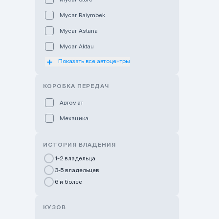
Mycar Raiymbek
Mycar Astana
Mycar Aktau
Показать все автоцентры
Mycar Uralsk
Haval & Tank Kyzylorda
КОРОБКА ПЕРЕДАЧ
Haval & Tank Pavlodar
Автомат
Bavaria Almaty
Механика
Mycar Shymkent
Bavaria Astana
ИСТОРИЯ ВЛАДЕНИЯ
GWM Nurly Zhol
1-2 владельца
3-5 владельцев
Chery Astana
6 и более
Changan Auto Nurly Zhol
Haval Atyrau
КУЗОВ
Hyundai Auto Almaty