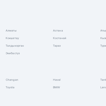
Алматы
Астана
Аты
Кокшетау
Костанай
Кыз
Талдыкорган
Тараз
Тур
Экибастуз
Changan
Haval
Tan
Toyota
BMW
Lan