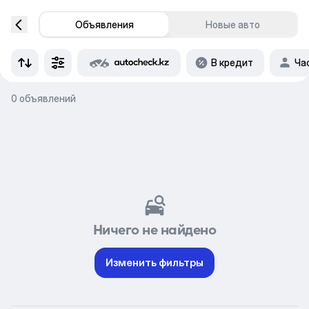
Объявления
Новые авто
В кредит
Ча
0 объявлений
Ничего не найдено
Изменить фильтры