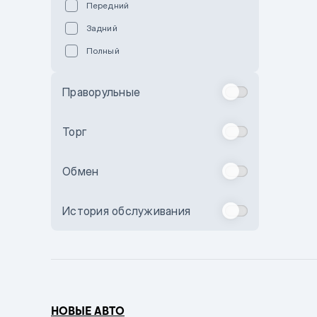
Передний
Пурпурный
Задний
Коричневый
Полный
Голубой
Синий
Праворульные
Фиолетовый
Зеленый
Торг
Желтый
Обмен
Бежевый
Бордовый
История обслуживания
Комбинированный
Бронзовый
Темно-синий
Серый металлик
НОВЫЕ АВТО
Сиреневый металлик