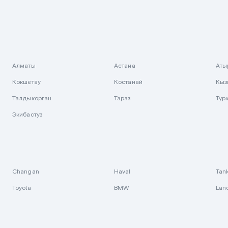
Алматы
Астана
Аты
Кокшетау
Костанай
Кыз
Талдыкорган
Тараз
Тур
Экибастуз
Changan
Haval
Tan
Toyota
BMW
Lan