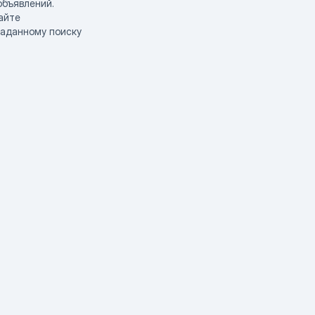
объявлений.
айте
заданному поиску