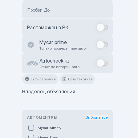
Пробег, До
Растаможен в РК
Mycar prime
Только проверенные авто
Autocheck.kz
Отчет по истории авто
Есть гарантия
Есть техотчёт
Владелец объявления
АВТОЦЕНТРЫ
Выбрать все
Mycar Almaty
Mycar Store