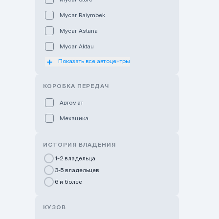
Mycar Raiymbek
Mycar Astana
Mycar Aktau
Показать все автоцентры
Mycar Uralsk
Haval & Tank Kyzylorda
КОРОБКА ПЕРЕДАЧ
Haval & Tank Pavlodar
Автомат
Bavaria Almaty
Механика
Mycar Shymkent
Bavaria Astana
ИСТОРИЯ ВЛАДЕНИЯ
GWM Nurly Zhol
1-2 владельца
3-5 владельцев
Chery Astana
6 и более
Changan Auto Nurly Zhol
Haval Atyrau
КУЗОВ
Hyundai Auto Almaty