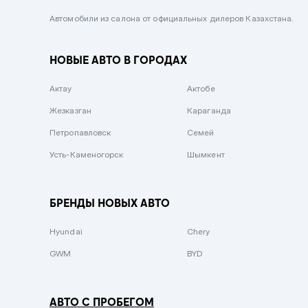
Черный металлик
Автомобили из салона от официальных дилеров Казахстана.
Стальной
НОВЫЕ АВТО В ГОРОДАХ
Вишневый
Серебристый металлик
Актау
Актобе
Темно-коричневый
Жезказган
Караганда
Бело-Дымчатый
Петропавловск
Семей
Светло-зелёный металлик
Усть-Каменогорск
Шымкент
Бирюзовый
Темно-синий металлик
БРЕНДЫ НОВЫХ АВТО
Зеленый металлик
Hyundai
Chery
Комбинированный
GWM
BYD
АВТО С ПРОБЕГОМ