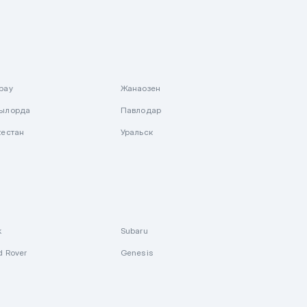
рау
Жанаозен
ылорда
Павлодар
кестан
Уральск
k
Subaru
d Rover
Genesis