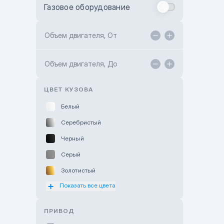
Газовое оборудование
Toyota Astana
Toyota Kokshetau
Объем двигателя, От
TANK Motors Karaganda
Объем двигателя, До
Hyundai ShymCity
Toyota Shygys
ЦВЕТ КУЗОВА
Белый
Серебристый
Черный
Серый
Золотистый
Показать все цвета
Оранжевый
Розовый
ПРИВОД
Красный