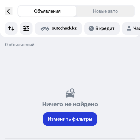
Объявления
Новые авто
В кредит
Ча
0 объявлений
Ничего не найдено
Изменить фильтры