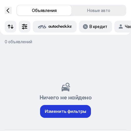
Объявления
Новые авто
В кредит
Ча
0 объявлений
Ничего не найдено
Изменить фильтры