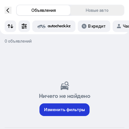
Объявления
Новые авто
В кредит
Ча
0 объявлений
Ничего не найдено
Изменить фильтры