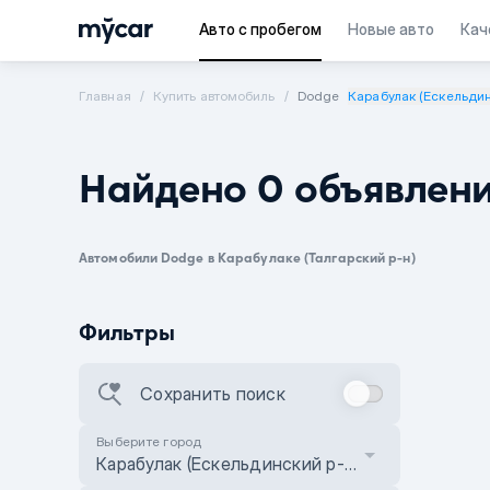
Авто с пробегом
Новые авто
Кач
Главная
Купить автомобиль
Dodge
Карабулак (Ескельдин
Найдено 0 объявлен
Автомобили Dodge в Карабулаке (Талгарский р-н)
Фильтры
Сохранить поиск
Выберите город
Карабулак (Ескельдинский р-н)