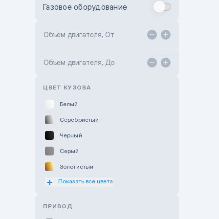
Газовое оборудование
Toyota Astana
Toyota Kokshetau
Объем двигателя, От
TANK Motors Karaganda
Объем двигателя, До
Hyundai ShymCity
Toyota Shygys
ЦВЕТ КУЗОВА
Белый
Серебристый
Черный
Серый
Золотистый
Показать все цвета
Оранжевый
Розовый
ПРИВОД
Красный