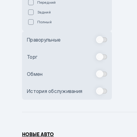
Передний
Пурпурный
Задний
Коричневый
Полный
Голубой
Синий
Праворульные
Фиолетовый
Зеленый
Торг
Желтый
Обмен
Бежевый
Бордовый
История обслуживания
Комбинированный
Бронзовый
Темно-синий
Серый металлик
НОВЫЕ АВТО
Сиреневый металлик