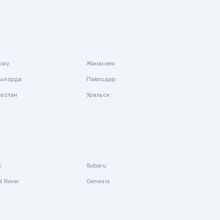
рау
Жанаозен
ылорда
Павлодар
кестан
Уральск
k
Subaru
d Rover
Genesis