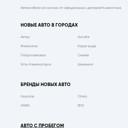
Черный металлик
Автомобили из салона от официальных дилеров Казахстана.
Стальной
НОВЫЕ АВТО В ГОРОДАХ
Вишневый
Серебристый металлик
Актау
Актобе
Темно-коричневый
Жезказган
Караганда
Бело-Дымчатый
Петропавловск
Семей
Светло-зелёный металлик
Усть-Каменогорск
Шымкент
Бирюзовый
Темно-синий металлик
БРЕНДЫ НОВЫХ АВТО
Зеленый металлик
Hyundai
Chery
Комбинированный
GWM
BYD
АВТО С ПРОБЕГОМ