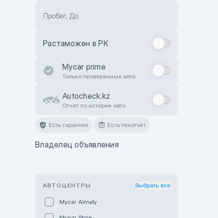
Пробег, До
Растаможен в РК
Mycar prime
Только проверенные авто
Autocheck.kz
Отчет по истории авто
Есть гарантия
Есть техотчёт
Владелец объявления
АВТОЦЕНТРЫ
Выбрать все
Mycar Almaty
Mycar Store