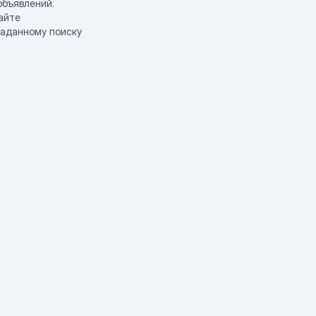
объявлений.
айте
заданному поиску