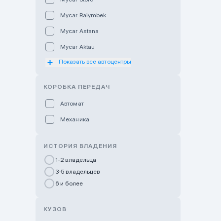
Mycar Raiymbek
Mycar Astana
Mycar Aktau
Показать все автоцентры
Mycar Uralsk
Haval & Tank Kyzylorda
КОРОБКА ПЕРЕДАЧ
Haval & Tank Pavlodar
Автомат
Bavaria Almaty
Механика
Mycar Shymkent
Bavaria Astana
ИСТОРИЯ ВЛАДЕНИЯ
GWM Nurly Zhol
1-2 владельца
3-5 владельцев
Chery Astana
6 и более
Changan Auto Nurly Zhol
Haval Atyrau
КУЗОВ
Hyundai Auto Almaty