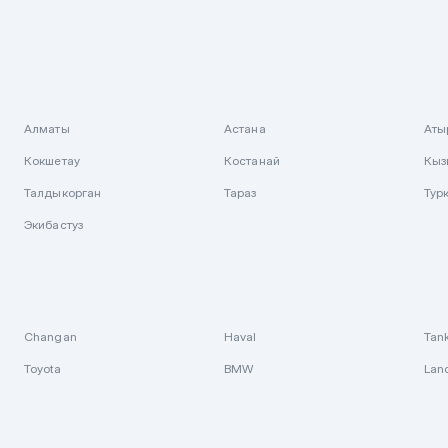
Алматы
Астана
Аты
Кокшетау
Костанай
Кыз
Талдыкорган
Тараз
Тур
Экибастуз
Changan
Haval
Tan
Toyota
BMW
Lan