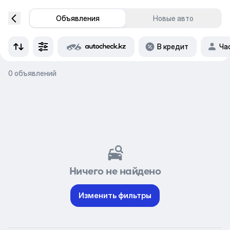
Объявления
Новые авто
В кредит
Ча
0 объявлений
Ничего не найдено
Изменить фильтры