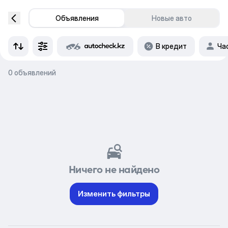
Объявления
Новые авто
В кредит
Ча
0 объявлений
Ничего не найдено
Изменить фильтры