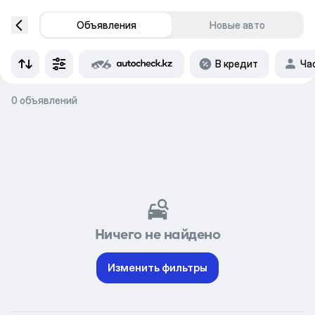
Объявления
Новые авто
В кредит
Ча
0 объявлений
Ничего не найдено
Изменить фильтры