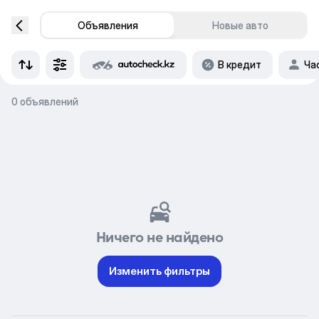
Объявления
Новые авто
В кредит
Ча
0 объявлений
Ничего не найдено
Изменить фильтры