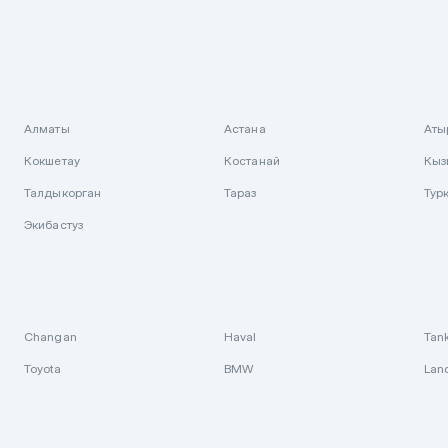
Алматы
Астана
Аты
Кокшетау
Костанай
Кыз
Талдыкорган
Тараз
Тур
Экибастуз
Changan
Haval
Tan
Toyota
BMW
Lan