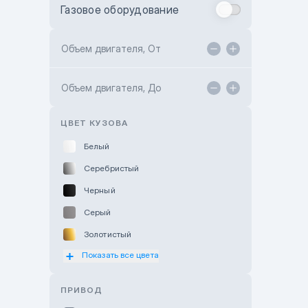
Газовое оборудование
Toyota Astana
Toyota Kokshetau
Объем двигателя, От
TANK Motors Karaganda
Объем двигателя, До
Hyundai ShymCity
Toyota Shygys
ЦВЕТ КУЗОВА
Белый
Серебристый
Черный
Серый
Золотистый
Показать все цвета
Оранжевый
Розовый
ПРИВОД
Красный