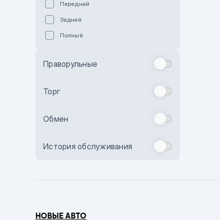
Передний
Пурпурный
Задний
Коричневый
Полный
Голубой
Синий
Праворульные
Фиолетовый
Зеленый
Торг
Желтый
Обмен
Бежевый
Бордовый
История обслуживания
Комбинированный
Бронзовый
Темно-синий
Серый металлик
НОВЫЕ АВТО
Сиреневый металлик