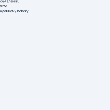
объявлений.
айте
заданному поиску