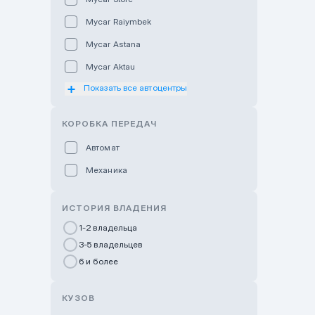
Mycar Raiymbek
Mycar Astana
Mycar Aktau
Показать все автоцентры
Mycar Uralsk
Haval & Tank Kyzylorda
КОРОБКА ПЕРЕДАЧ
Haval & Tank Pavlodar
Автомат
Bavaria Almaty
Механика
Mycar Shymkent
Bavaria Astana
ИСТОРИЯ ВЛАДЕНИЯ
GWM Nurly Zhol
1-2 владельца
3-5 владельцев
Chery Astana
6 и более
Changan Auto Nurly Zhol
Haval Atyrau
КУЗОВ
Hyundai Auto Almaty