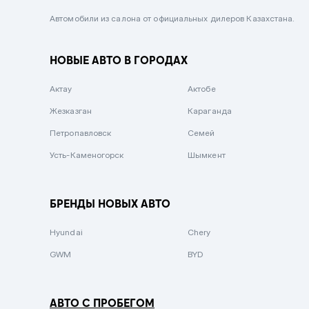
Черный металлик
Автомобили из салона от официальных дилеров Казахстана.
Стальной
НОВЫЕ АВТО В ГОРОДАХ
Вишневый
Серебристый металлик
Актау
Актобе
Темно-коричневый
Жезказган
Караганда
Бело-Дымчатый
Петропавловск
Семей
Светло-зелёный металлик
Усть-Каменогорск
Шымкент
Бирюзовый
Темно-синий металлик
БРЕНДЫ НОВЫХ АВТО
Зеленый металлик
Hyundai
Chery
Комбинированный
GWM
BYD
АВТО С ПРОБЕГОМ