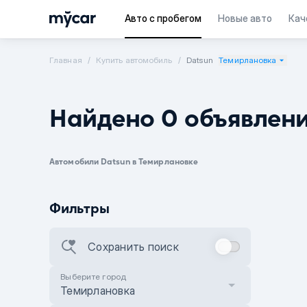
Авто с пробегом
Новые авто
Кач
Главная
Купить автомобиль
Datsun
Темирлановка
Найдено 0 объявлен
Автомобили Datsun в Темирлановке
Фильтры
Сохранить поиск
Выберите город
Темирлановка