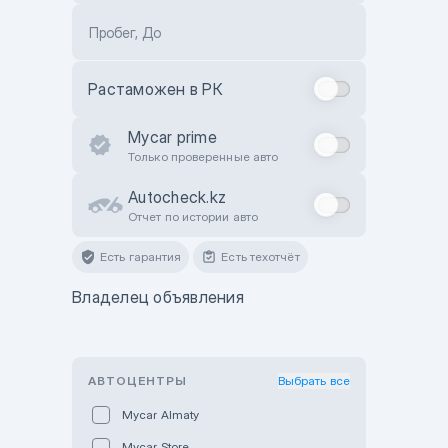
Пробег, До
Растаможен в РК
Mycar prime
Только проверенные авто
Autocheck.kz
Отчет по истории авто
Есть гарантия
Есть техотчёт
Владелец объявления
АВТОЦЕНТРЫ
Выбрать все
Mycar Almaty
Mycar Store