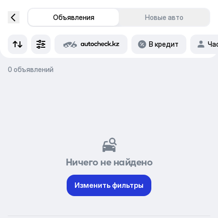
Объявления
Новые авто
В кредит
Ча
0 объявлений
Ничего не найдено
Изменить фильтры