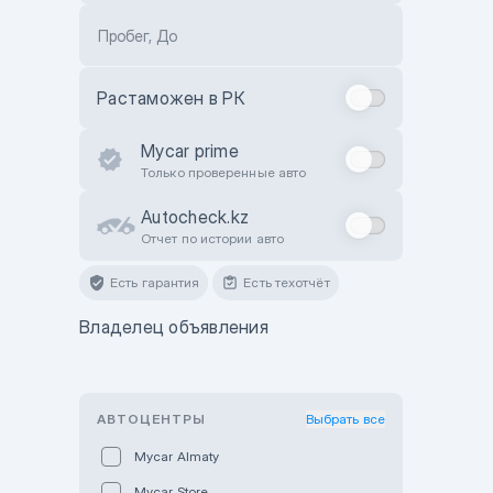
Пробег, До
Растаможен в РК
Mycar prime
Только проверенные авто
Autocheck.kz
Отчет по истории авто
Есть гарантия
Есть техотчёт
Владелец объявления
АВТОЦЕНТРЫ
Выбрать все
Mycar Almaty
Mycar Store