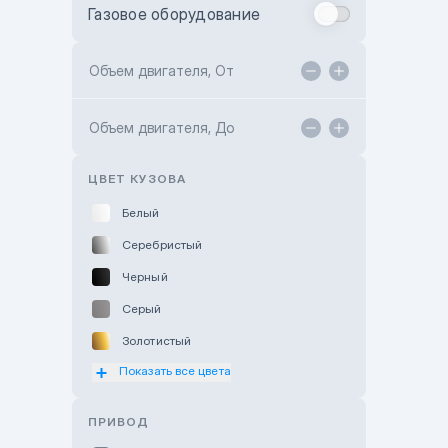
Газовое оборудование
Toyota Astana
Toyota Kokshetau
Объем двигателя, От
TANK Motors Karaganda
Объем двигателя, До
Hyundai ShymCity
Toyota Shygys
ЦВЕТ КУЗОВА
Белый
Серебристый
Черный
Серый
Золотистый
Показать все цвета
Оранжевый
Розовый
ПРИВОД
Красный