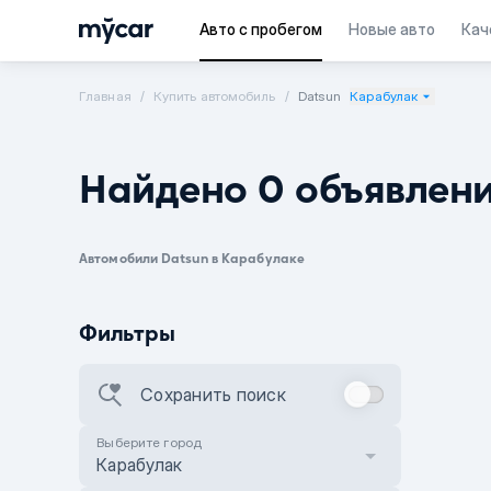
Авто с пробегом
Новые авто
Кач
Главная
Купить автомобиль
Datsun
Карабулак
Найдено 0 объявлен
Автомобили Datsun в Карабулаке
Фильтры
Сохранить поиск
Выберите город
Карабулак