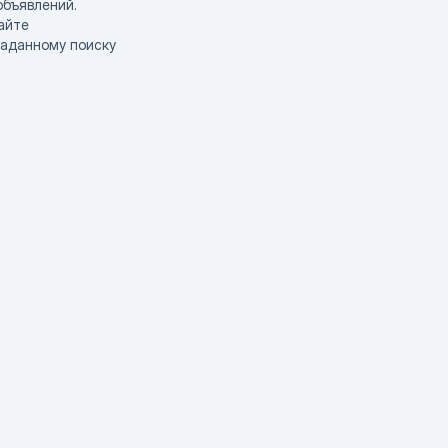
объявлений.
айте
заданному поиску