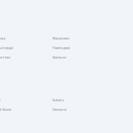
рау
Жанаозен
ылорда
Павлодар
кестан
Уральск
k
Subaru
d Rover
Genesis