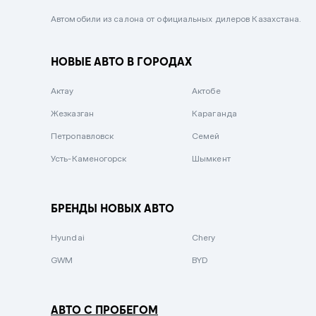
Черный металлик
Автомобили из салона от официальных дилеров Казахстана.
Стальной
НОВЫЕ АВТО В ГОРОДАХ
Вишневый
Серебристый металлик
Актау
Актобе
Темно-коричневый
Жезказган
Караганда
Бело-Дымчатый
Петропавловск
Семей
Светло-зелёный металлик
Усть-Каменогорск
Шымкент
Бирюзовый
Темно-синий металлик
БРЕНДЫ НОВЫХ АВТО
Зеленый металлик
Hyundai
Chery
Комбинированный
GWM
BYD
АВТО С ПРОБЕГОМ