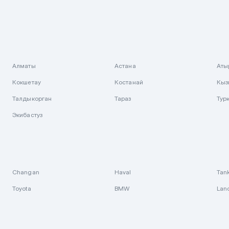
Алматы
Астана
Аты
Кокшетау
Костанай
Кыз
Талдыкорган
Тараз
Тур
Экибастуз
Changan
Haval
Tan
Toyota
BMW
Lan