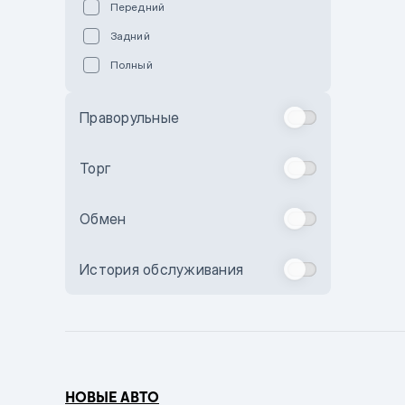
Передний
Пурпурный
Задний
Коричневый
Полный
Голубой
Синий
Праворульные
Фиолетовый
Зеленый
Торг
Желтый
Обмен
Бежевый
Бордовый
История обслуживания
Комбинированный
Бронзовый
Темно-синий
Серый металлик
НОВЫЕ АВТО
Сиреневый металлик