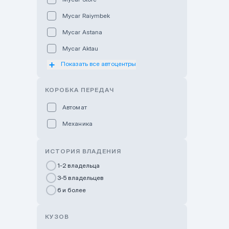
Mycar Raiymbek
Mycar Astana
Mycar Aktau
Показать все автоцентры
Mycar Uralsk
Haval & Tank Kyzylorda
КОРОБКА ПЕРЕДАЧ
Haval & Tank Pavlodar
Автомат
Bavaria Almaty
Механика
Mycar Shymkent
Bavaria Astana
ИСТОРИЯ ВЛАДЕНИЯ
GWM Nurly Zhol
1-2 владельца
3-5 владельцев
Chery Astana
6 и более
Changan Auto Nurly Zhol
Haval Atyrau
КУЗОВ
Hyundai Auto Almaty