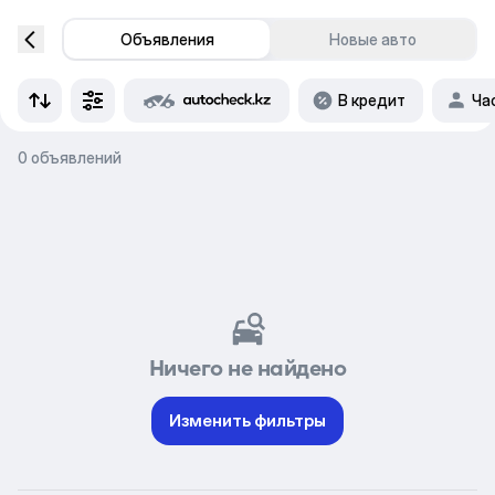
Объявления
Новые авто
В кредит
Ча
0 объявлений
Ничего не найдено
Изменить фильтры