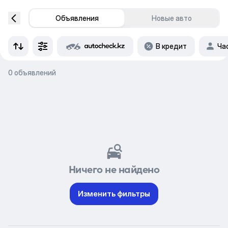
Объявления
Новые авто
В кредит
Ча
0 объявлений
Ничего не найдено
Изменить фильтры