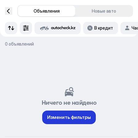
Объявления
Новые авто
В кредит
Ча
0 объявлений
Ничего не найдено
Изменить фильтры