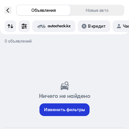
Объявления
Новые авто
В кредит
Ча
0 объявлений
Ничего не найдено
Изменить фильтры