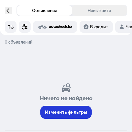
Объявления
Новые авто
В кредит
Ча
0 объявлений
Ничего не найдено
Изменить фильтры