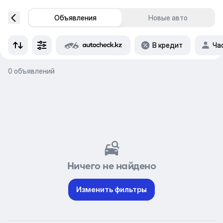
Объявления
Новые авто
В кредит
Ча
0 объявлений
Ничего не найдено
Изменить фильтры