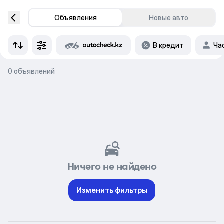
Объявления
Новые авто
В кредит
Ча
0 объявлений
Ничего не найдено
Изменить фильтры