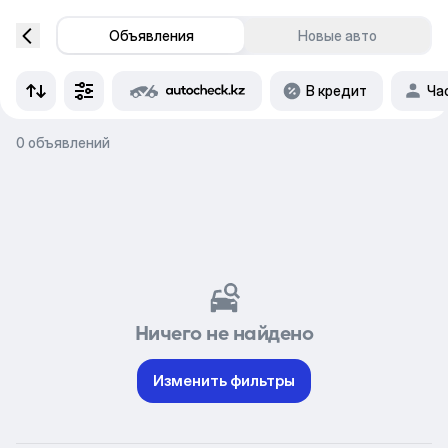
Объявления
Новые авто
В кредит
Ча
0 объявлений
Ничего не найдено
Изменить фильтры