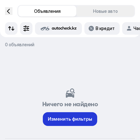
Объявления
Новые авто
В кредит
Ча
0 объявлений
Ничего не найдено
Изменить фильтры