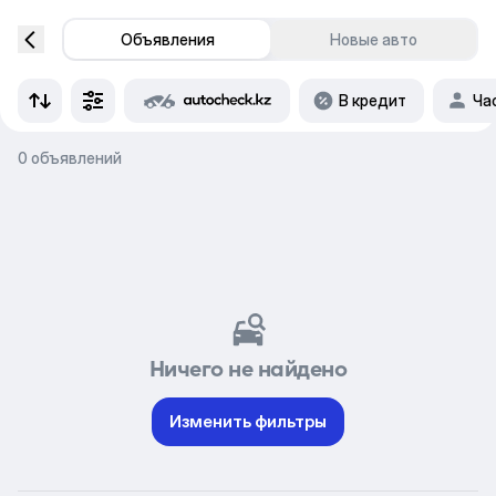
Объявления
Новые авто
В кредит
Ча
0 объявлений
Ничего не найдено
Изменить фильтры