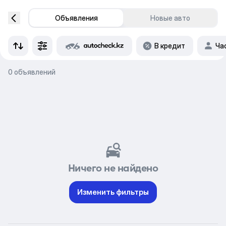
Объявления
Новые авто
В кредит
Ча
0 объявлений
Ничего не найдено
Изменить фильтры