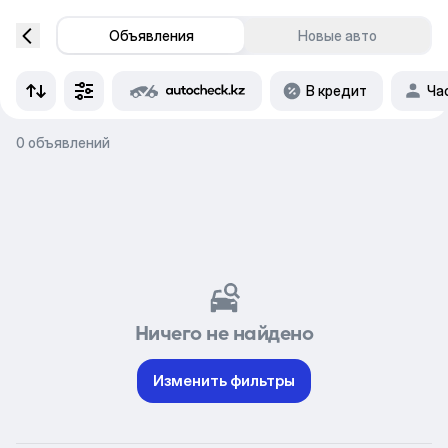
Объявления
Новые авто
В кредит
Ча
0 объявлений
Ничего не найдено
Изменить фильтры