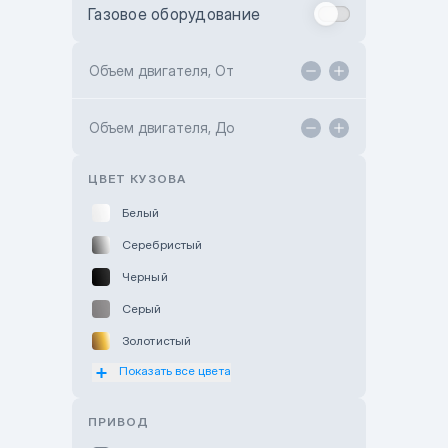
Газовое оборудование
Toyota Astana
Toyota Kokshetau
Объем двигателя, От
TANK Motors Karaganda
Объем двигателя, До
Hyundai ShymCity
Toyota Shygys
ЦВЕТ КУЗОВА
Белый
Серебристый
Черный
Серый
Золотистый
Показать все цвета
Оранжевый
Розовый
ПРИВОД
Красный