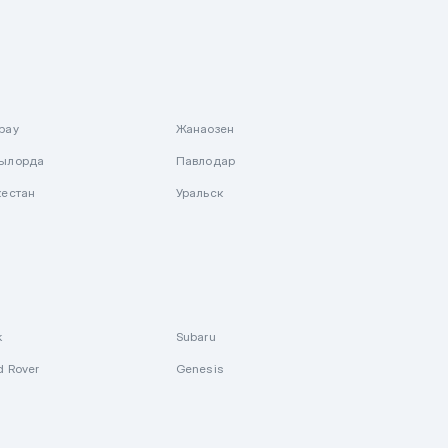
рау
Жанаозен
ылорда
Павлодар
кестан
Уральск
k
Subaru
d Rover
Genesis