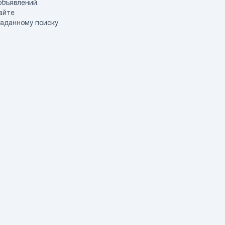
объявлений.
айте
заданному поиску