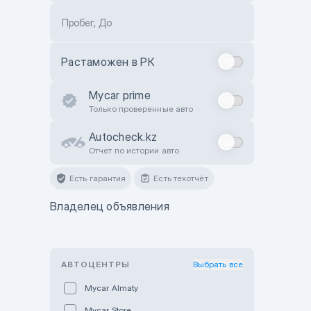
Пробег, До
Растаможен в РК
Mycar prime
Только проверенные авто
Autocheck.kz
Отчет по истории авто
Есть гарантия
Есть техотчёт
Владелец объявления
АВТОЦЕНТРЫ
Выбрать все
Mycar Almaty
Mycar Store