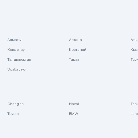
Алматы
Астана
Аты
Кокшетау
Костанай
Кыз
Талдыкорган
Тараз
Тур
Экибастуз
Changan
Haval
Tan
Toyota
BMW
Lan