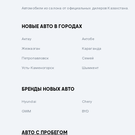
Черный металлик
Автомобили из салона от официальных дилеров Казахстана.
Стальной
НОВЫЕ АВТО В ГОРОДАХ
Вишневый
Серебристый металлик
Актау
Актобе
Темно-коричневый
Жезказган
Караганда
Бело-Дымчатый
Петропавловск
Семей
Светло-зелёный металлик
Усть-Каменогорск
Шымкент
Бирюзовый
Темно-синий металлик
БРЕНДЫ НОВЫХ АВТО
Зеленый металлик
Hyundai
Chery
Комбинированный
GWM
BYD
АВТО С ПРОБЕГОМ