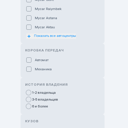
Mycar Raiymbek
Mycar Astana
Mycar Aktau
Показать все автоцентры
Mycar Uralsk
Haval & Tank Kyzylorda
КОРОБКА ПЕРЕДАЧ
Haval & Tank Pavlodar
Автомат
Bavaria Almaty
Механика
Mycar Shymkent
Bavaria Astana
ИСТОРИЯ ВЛАДЕНИЯ
GWM Nurly Zhol
1-2 владельца
3-5 владельцев
Chery Astana
6 и более
Changan Auto Nurly Zhol
Haval Atyrau
КУЗОВ
Hyundai Auto Almaty