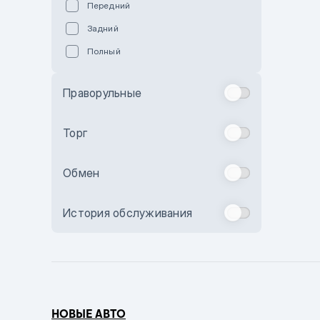
Передний
Пурпурный
Задний
Коричневый
Полный
Голубой
Синий
Праворульные
Фиолетовый
Зеленый
Торг
Желтый
Обмен
Бежевый
Бордовый
История обслуживания
Комбинированный
Бронзовый
Темно-синий
Серый металлик
НОВЫЕ АВТО
Сиреневый металлик