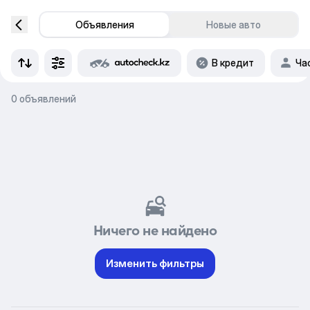
Объявления
Новые авто
В кредит
Ча
0 объявлений
Ничего не найдено
Изменить фильтры